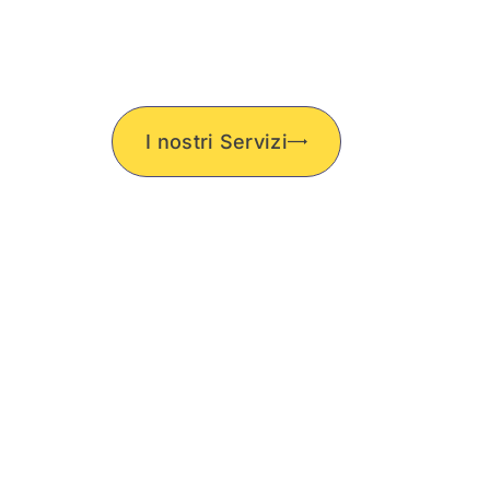
Service
Bus e Camion – Manutenzione
M
pesanti,
autocarri
e veicoli commerciali i
I nostri Servizi