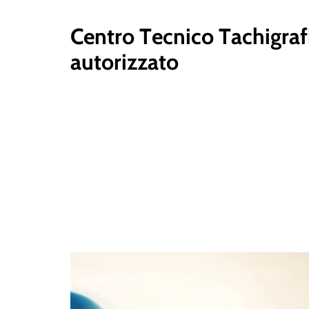
C
e
n
t
r
o
T
e
c
n
i
c
o
T
a
c
h
i
g
r
a
f
a
u
t
o
r
i
z
z
a
t
o