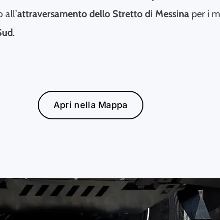
 all’
attraversamento dello Stretto di Messina
per i m
Sud
.
Apri nella Mappa