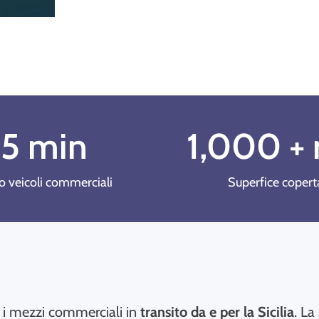
5
 min
1,000
 +
o veicoli commerciali
Superfice copert
r i mezzi commerciali in
transito da e per la Sicilia
. La