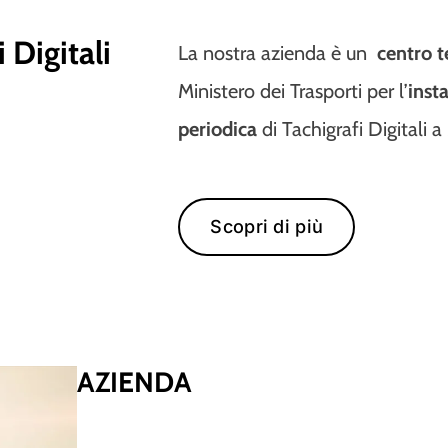
i
D
i
g
i
t
a
l
i
La nostra azienda è un
centro t
Ministero dei Trasporti per l’
inst
periodica
di Tachigrafi Digitali a
Scopri di più
A
Z
I
E
N
D
A