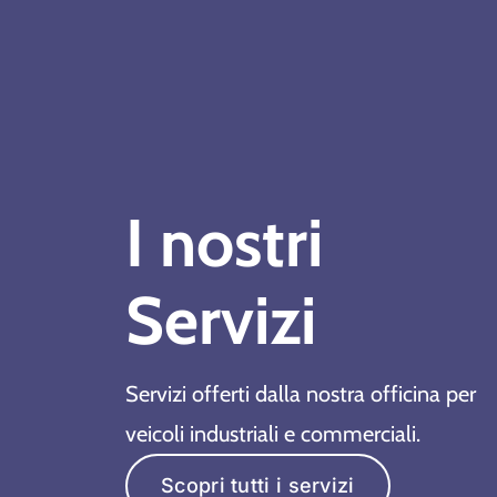
I
n
o
s
t
r
i
S
e
r
v
i
z
i
Servizi offerti dalla nostra officina per
veicoli industriali e commerciali.
Scopri tutti i servizi