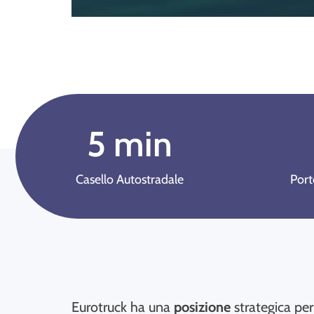
5
 min
Casello Autostradale
Port
Eurotruck ha una
posizione
strategica pe